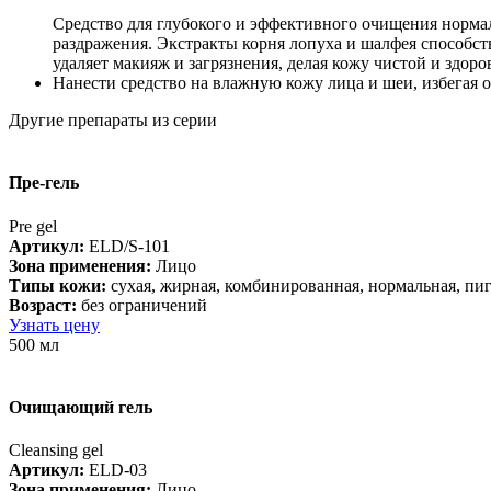
Средство для глубокого и эффективного очищения норма
раздражения. Экстракты корня лопуха и шалфея способс
удаляет макияж и загрязнения, делая кожу чистой и здоро
Нанести средство на влажную кожу лица и шеи, избегая о
Другие препараты из серии
Пре-гель
Pre gel
Артикул:
ELD/S-101
Зона применения:
Лицо
Типы кожи:
cухая, жирная, комбинированная, нормальная, пи
Возраст:
без ограничений
Узнать цену
500 мл
Очищающий гель
Cleansing gel
Артикул:
ELD-03
Зона применения:
Лицо