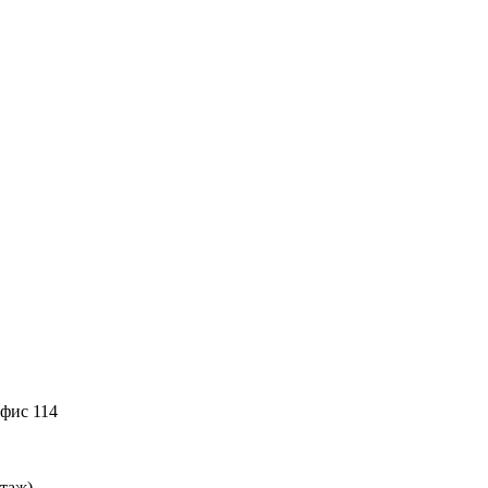
офис 114
этаж)