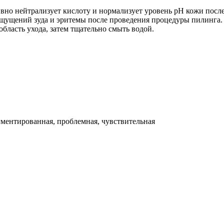
ивно нейтрализует кислоту и нормализует уровень pH кожи пос
щущений зуда и эритемы после проведения процедуры пилинга.
бласть ухода, затем тщательно смыть водой.
гментированная, проблемная, чувствительная