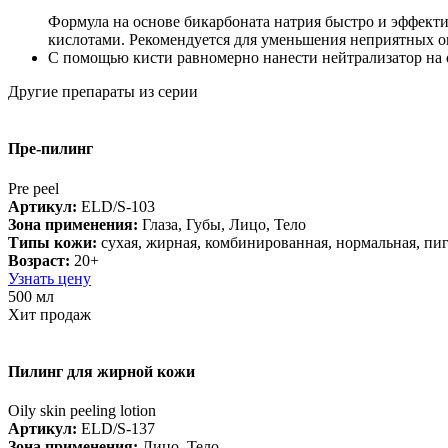
Формула на основе бикарбоната натрия быстро и эффект
кислотами. Рекомендуется для уменьшения неприятных о
С помощью кисти равномерно нанести нейтрализатор на о
Другие препараты из серии
Пре-пилинг
Pre peel
Артикул:
ELD/S-103
Зона применения:
Глаза, Губы, Лицо, Тело
Типы кожи:
cухая, жирная, комбинированная, нормальная, пи
Возраст:
20+
Узнать цену
500 мл
Хит продаж
Пилинг для жирной кожи
Oily skin peeling lotion
Артикул:
ELD/S-137
Зона применения:
Лицо, Тело