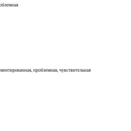
облемная
гментированная, проблемная, чувствительная