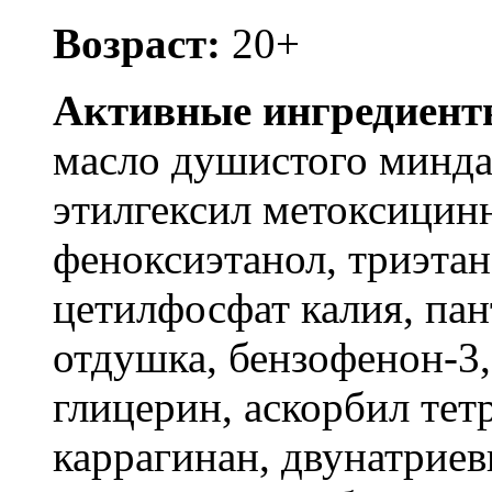
Возраст:
20+
Активные ингредиент
масло душистого минда
этилгексил метоксицинн
феноксиэтанол, триэтан
цетилфосфат калия, пан
отдушка, бензофенон-3,
глицерин, аскорбил тет
каррагинан, двунатрие